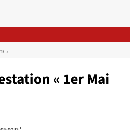
TE! »
estation « 1er Mai
ons-nous !