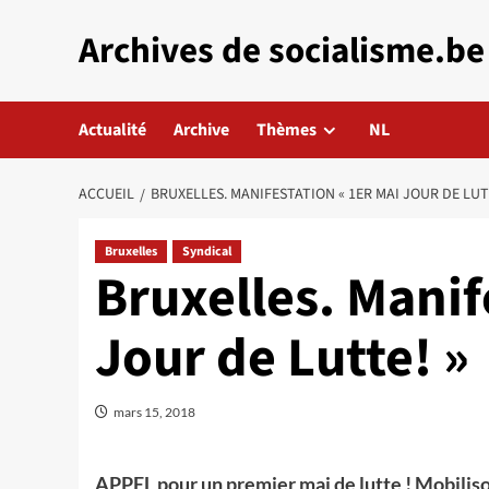
Aller
Archives de socialisme.be
au
contenu
Actualité
Archive
Thèmes
NL
ACCUEIL
BRUXELLES. MANIFESTATION « 1ER MAI JOUR DE LUT
Bruxelles
Syndical
Bruxelles. Manif
Jour de Lutte! »
mars 15, 2018
APPEL pour un premier mai de lutte ! Mobilis