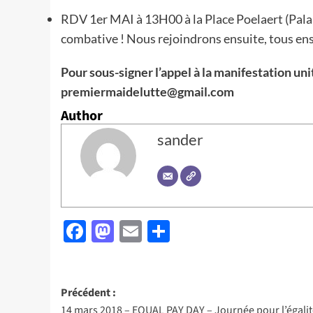
RDV 1er MAI à 13H00 à la Place Poelaert (Palai
combative ! Nous rejoindrons ensuite, tous ens
Pour sous-signer l’appel à la manifestation uni
premiermaidelutte@gmail.com
Author
sander
Facebook
Mastodon
Email
Partager
Navigation
Précédent :
14 mars 2018 – EQUAL PAY DAY – Journée pour l’égali