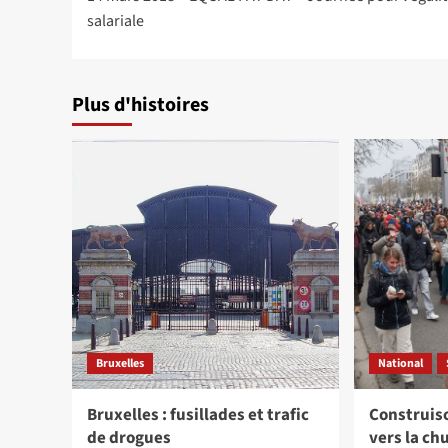
d’article
salariale
Plus d'histoires
Bruxelles
National
Bruxelles : fusillades et trafic
Construiso
de drogues
vers la c