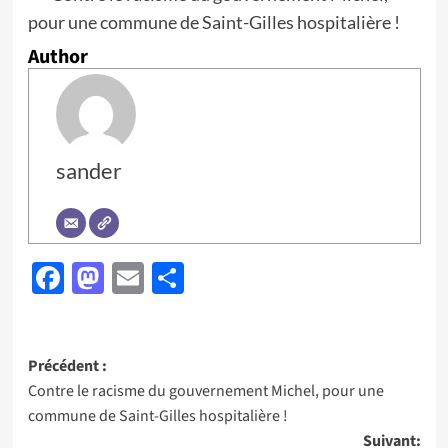
pour une commune de Saint-Gilles hospitalière !
Author
sander
Facebook
Mastodon
Email
Partager
Navigation
Précédent :
Contre le racisme du gouvernement Michel, pour une
d’article
commune de Saint-Gilles hospitalière !
Suivant: