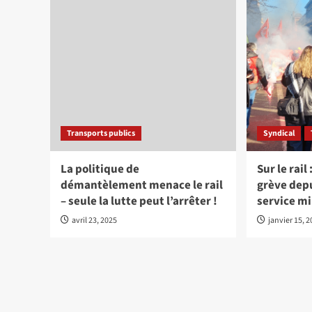
Transports publics
Syndical
La politique de
Sur le rail
démantèlement menace le rail
grève depu
– seule la lutte peut l’arrêter !
service m
avril 23, 2025
janvier 15, 