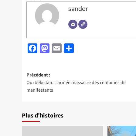
sander
Facebook
Mastodon
Email
Partager
Navigation
Précédent :
Ouzbékistan. L’armée massacre des centaines de
d’article
manifestants
Plus d'histoires