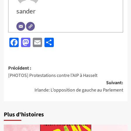
sander
Facebook
Mastodon
Email
Partager
Navigation
Précédent :
[PHOTOS] Protestations contre l’AIP à Hasselt
d’article
Suivant:
Irlande: L’opposition de gauche au Parlement
Plus d'histoires