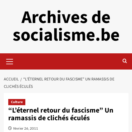
Aller
Archives de
au
contenu
socialisme.be
Menu
principal
ACCUEIL
“L’ÉTERNEL RETOUR DU FASCISME” UN RAMASSIS DE
CLICHÉS ÉCULÉS
Culture
“L’éternel retour du fascisme” Un
ramassis de clichés éculés
février 26, 2011