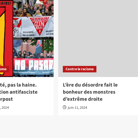
cisme
Contre le racisme
té, pas la haine.
L’ère du désordre fait le
ion antifasciste
bonheur des monstres
orpost
d’extrême droite
, 2024
juin 11, 2024