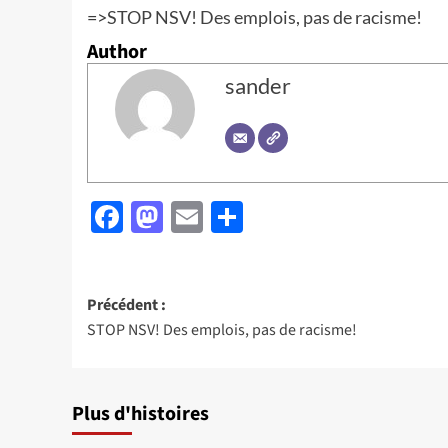
=>
STOP NSV! Des emplois, pas de racisme!
Author
sander
Facebook
Mastodon
Email
Partager
Navigation
Précédent :
STOP NSV! Des emplois, pas de racisme!
d’article
Plus d'histoires