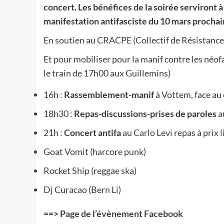
concert. Les bénéfices de la soirée serviront à
manifestation antifasciste du 10 mars prochai
En soutien au CRACPE (Collectif de Résistance
Et pour mobiliser pour la manif contre les néof
le train de 17h00 aux Guillemins)
16h :
Rassemblement-manif
à Vottem, face au
18h30 :
Repas-discussions-prises de paroles
a
21h :
Concert antifa
au Carlo Levi repas à prix l
Goat Vomit (harcore punk)
Rocket Ship (reggae ska)
Dj Curacao (Bern Li)
==>
Page de l’évènement Facebook