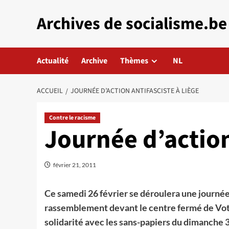
Aller
Archives de socialisme.be
au
contenu
Actualité
Archive
Thèmes
NL
ACCUEIL
JOURNÉE D’ACTION ANTIFASCISTE À LIÈGE
Contre le racisme
Journée d’action
février 21, 2011
Ce samedi 26 février se déroulera une journée d
rassemblement devant le centre fermé de Vott
solidarité avec les sans-papiers du dimanche 3