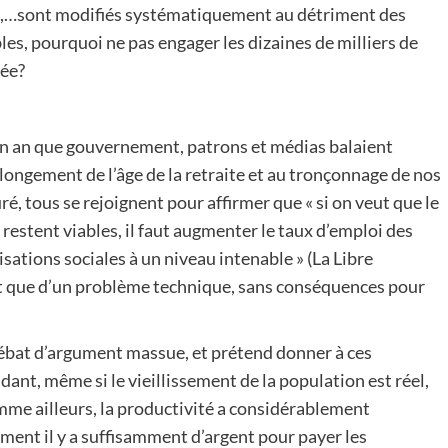
on,…sont modifiés systématiquement au détriment des
bles, pourquoi ne pas engager les dizaines de milliers de
née?
’un an que gouvernement, patrons et médias balaient
llongement de l’âge de la retraite et au tronçonnage de nos
, tous se rejoignent pour affirmer que « si on veut que le
restent viables, il faut augmenter le taux d’emploi des
tisations sociales à un niveau intenable » (La Libre
it que d’un problème technique, sans conséquences pour
ébat d’argument massue, et prétend donner à ces
ant, même si le vieillissement de la population est réel,
mme ailleurs, la productivité a considérablement
ment il y a suffisamment d’argent pour payer les