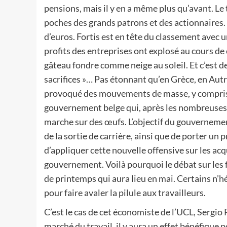
pensions, mais il y en a même plus qu’avant. Le to
poches des grands patrons et des actionnaires. 
d’euros. Fortis est en tête du classement avec u
profits des entreprises ont explosé au cours de 
gâteau fondre comme neige au soleil. Et c’est d
sacrifices »… Pas étonnant qu’en Grèce, en Autri
provoqué des mouvements de masse, y compris d
gouvernement belge qui, après les nombreuses 
marche sur des œufs. L’objectif du gouvernement
de la sortie de carrière, ainsi que de porter u
d’appliquer cette nouvelle offensive sur les acq
gouvernement. Voilà pourquoi le débat sur les f
de printemps qui aura lieu en mai. Certains n’
pour faire avaler la pilule aux travailleurs.
C’est le cas de cet économiste de l’UCL, Sergio 
marché du travail, il y aura un effet bénéfique 