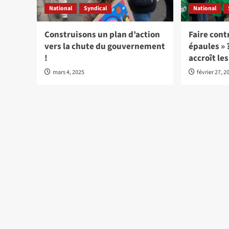
National
Syndical
National
Construisons un plan d’action
Faire cont
vers la chute du gouvernement
épaules » 
!
accroît le
mars 4, 2025
février 27, 2