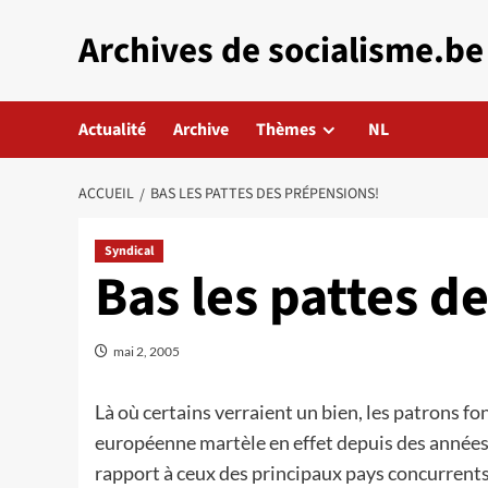
Aller
Archives de socialisme.be
au
contenu
Actualité
Archive
Thèmes
NL
ACCUEIL
BAS LES PATTES DES PRÉPENSIONS!
Syndical
Bas les pattes d
mai 2, 2005
Là où certains verraient un bien, les patrons f
européenne martèle en effet depuis des années 
rapport à ceux des principaux pays concurrents. R