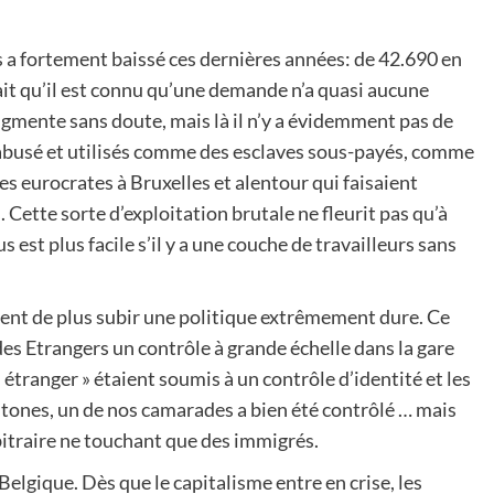
 a fortement baissé ces dernières années: de 42.690 en
ait qu’il est connu qu’une demande n’a quasi aucune
gmente sans doute, mais là il n’y a évidemment pas de
 abusé et utilisés comme des esclaves sous-payés, comme
s eurocrates à Bruxelles et alentour qui faisaient
Cette sorte d’exploitation brutale ne fleurit pas qu’à
s est plus facile s’il y a une couche de travailleurs sans
vent de plus subir une politique extrêmement dure. Ce
 des Etrangers un contrôle à grande échelle dans la gare
 étranger » étaient soumis à un contrôle d’identité et les
tones, un de nos camarades a bien été contrôlé … mais
bitraire ne touchant que des immigrés.
elgique. Dès que le capitalisme entre en crise, les