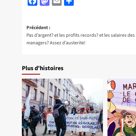
Facebook
Mastodon
Email
Partager
Navigation
Précédent :
Pas d’argent? et les profits records? et les salaires des
d’article
managers? Assez d’austerite!
Plus d'histoires