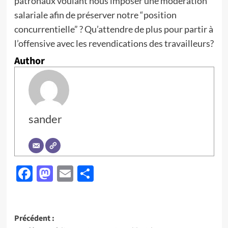
patronaux voulant nous imposer une modération
salariale afin de préserver notre “position
concurrentielle” ? Qu’attendre de plus pour partir à
l’offensive avec les revendications des travailleurs?
Author
sander
Facebook
Mastodon
Email
Partager
Navigation
Précédent :