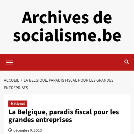
Aller
Archives de
au
contenu
socialisme.be
Menu
principal
ACCUEIL
LA BELGIQUE, PARADIS FISCAL POUR LES GRANDES
ENTREPRISES
National
La Belgique, paradis fiscal pour les
grandes entreprises
décembre 9, 2010