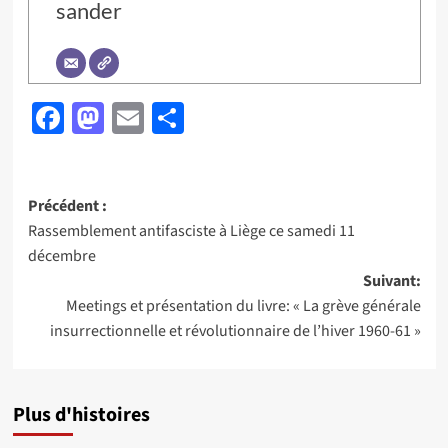
sander
Facebook
Mastodon
Email
Partager
Navigation
Précédent :
Rassemblement antifasciste à Liège ce samedi 11
d’article
décembre
Suivant:
Meetings et présentation du livre: « La grève générale
insurrectionnelle et révolutionnaire de l’hiver 1960-61 »
Plus d'histoires