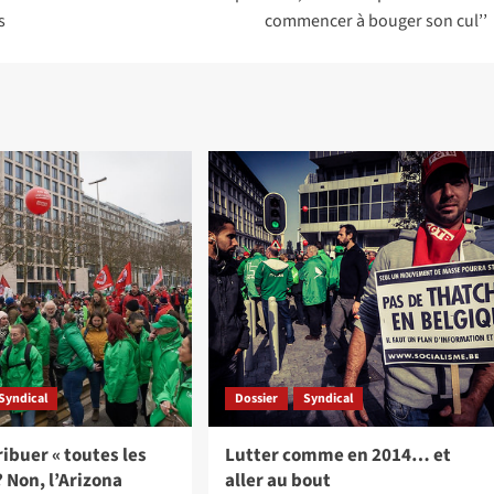
s
commencer à bouger son cul’’
Syndical
Dossier
Syndical
ribuer « toutes les
Lutter comme en 2014… et
? Non, l’Arizona
aller au bout