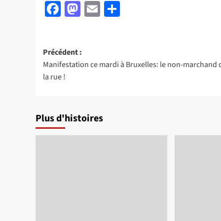
Facebook
Mastodon
Email
Partager
Navigation
Précédent :
Manifestation ce mardi à Bruxelles: le non-marchand
d’article
la rue !
Plus d'histoires