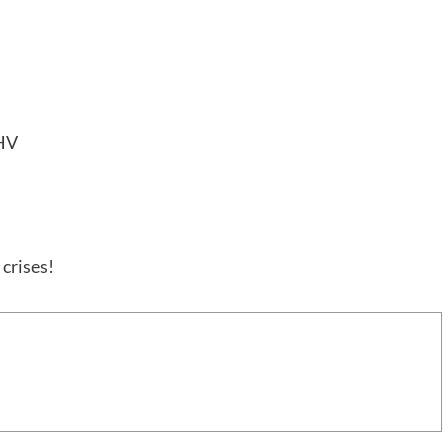
BHV
crises!