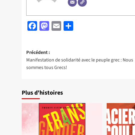
Facebook
Mastodon
Email
Partager
Navigation
Précédent :
Manifestation de solidarité avec le peuple grec : Nous
d’article
sommes tous Grecs!
Plus d'histoires