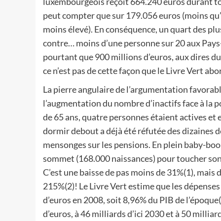
luxembourgeois reçoit 664.240 euros durant to
peut compter que sur 179.056 euros (moins qu’
moins élevé). En conséquence, un quart des plus
contre… moins d’une personne sur 20 aux Pays-B
pourtant que 900 millions d’euros, aux dires d
ce n’est pas de cette façon que le Livre Vert abo
La pierre angulaire de l’argumentation favorab
l’augmentation du nombre d’inactifs face à la 
de 65 ans, quatre personnes étaient actives et e
dormir debout a déjà été réfutée des dizaines 
mensonges sur les pensions. En plein baby-boo
sommet (168.000 naissances) pour toucher son 
C’est une baisse de pas moins de 31%(1), mais 
215%(2)! Le Livre Vert estime que les dépenses
d’euros en 2008, soit 8,96% du PIB de l’époque(
d’euros, à 46 milliards d’ici 2030 et à 50 milli