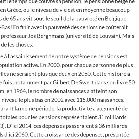
ut le temps que couvre sa pension, le pensionné belge ne
en Grèce, où le niveau de vie est en moyenne beaucoup
 de 65 ans vit sous le seuil de la pauvreté en Belgique
as! En finir avec la pauvreté des seniors ne coûterait
u professeur Jos Berghmans (université de Louvain). Mais
rde les choses.
le à l’assainissement de notre système de pensions est
population active. En 2000, pour chaque personne de plus
lles ne seraient plus que deux en 2060. Cette histoire à
de fois, notamment par Gilbert De Swert dans son livre 50
m, en 1964, le nombre de naissances a atteint son
niveau le plus bas en 2002 avec 115.000 naissances.
durant la même période, la productivité a augmenté de
 totales pour les pensions représentaient 31 milliards
3). D’ici 2014, ces dépenses passeraient à 36 milliards
ards d’ici 2060. Cette croissance des dépenses, présentée