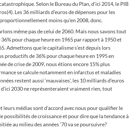
catastrophique. Selon le Bureau du Plan, d’ici 2014, le PIB
os(4). Les 36 milliards d’euros de dépenses pour les
 proportionnellement moins qu’en 2008, donc.
 parlons même pas de celui de 2060. Mais nous savons tout
 36% pour chaque heure en 1965 par rapport à 1950 et
5. Admettons que le capitalisme s’est depuis lors
us productifs de 36% pour chaque heure en 1995 en
née de crise de 2009, nous étions encore 15% plus
formance se calcule notamment en infarctus et maladies
nnées restent aussi ‘mauvaises’, les 10 milliards d’euros
’ici 2030 ne représenteraient vraiment rien, tout
et leurs médias sont d’accord avec nous pour qualifier le
 possibilités de croissance et pour dire que la tendance à
nitiée au milieu des années ’70 va se poursuivre?