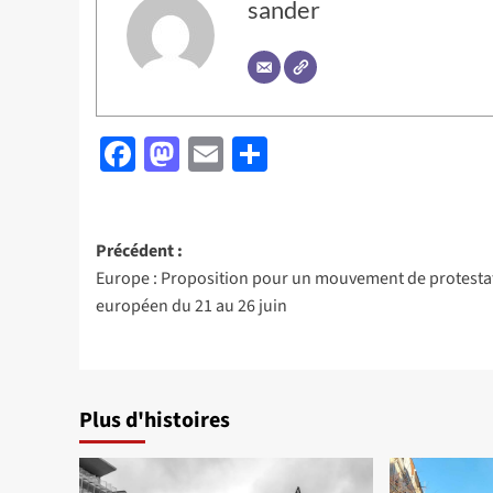
sander
Facebook
Mastodon
Email
Partager
Navigation
Précédent :
Europe : Proposition pour un mouvement de protesta
d’article
européen du 21 au 26 juin
Plus d'histoires