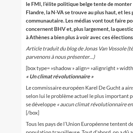
le FMI, l’élite politique belge tente de monte
Flandre, la N-VA se trouve au plus haut, et les
communautaire. Les médias vont tout faire po
concernent BHV et, plus largement, la questio
à Athènes a bien plus à voir avec ces élection
Article traduit du blog de Jonas Van Vossole (t
parvenons à nous présenter…)
[box type= »shadow » align= »alignright » widt
« Un climat révolutionnaire »
Le commissaire européen Karel De Gucht a ainsi 
selon lui le problème actuel le plus important p
se développe
« aucun climat révolutionnaire en
[/box]
Tous les pays de l’Union Européenne tentent de f
population travailleuse. Tout d’abord, on a dû 