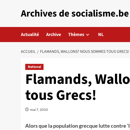
Aller
Archives de socialisme.be
au
contenu
Actualité
Archive
Thèmes
NL
ACCUEIL
FLAMANDS, WALLONS? NOUS SOMMES TOUS GRECS!
National
Flamands, Wall
tous Grecs!
mai 7, 2010
Alors que la population grecque lutte contre 