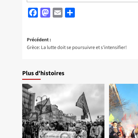
Facebook
Mastodon
Email
Partager
Navigation
Précédent :
Grèce: La lutte doit se poursuivre et s’intensifier!
d’article
Plus d'histoires