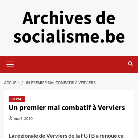
Aller
Archives de
au
contenu
socialisme.be
Menu
principal
ACCUEIL
UN PREMIER MAI COMBATIF À VERVIERS
Le PSL
Un premier mai combatif à Verviers
mai 3, 2010
La régionale de Verviers de la FGTB a renoué ce