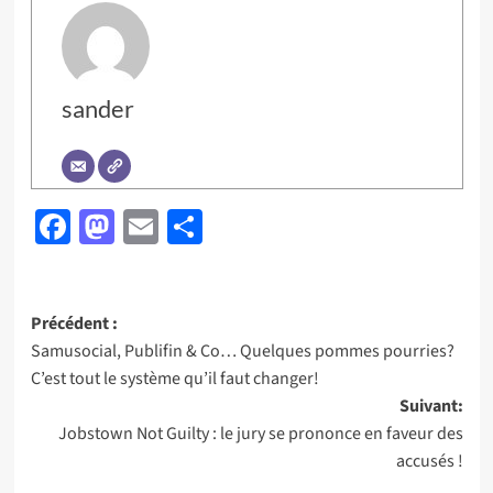
sander
Facebook
Mastodon
Email
Partager
Navigation
Précédent :
Samusocial, Publifin & Co… Quelques pommes pourries?
d’article
C’est tout le système qu’il faut changer!
Suivant:
Jobstown Not Guilty : le jury se prononce en faveur des
accusés !