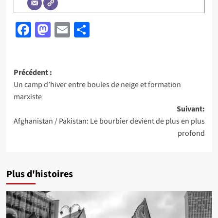
Facebook
Mastodon
Email
Partager
Navigation
Précédent :
Un camp d’hiver entre boules de neige et formation
d’article
marxiste
Suivant:
Afghanistan / Pakistan: Le bourbier devient de plus en plus
profond
Plus d'histoires