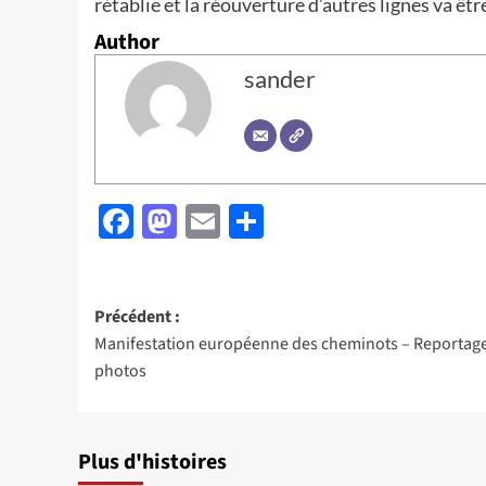
rétablie et la réouverture d’autres lignes va êt
Author
sander
Facebook
Mastodon
Email
Partager
Navigation
Précédent :
Manifestation européenne des cheminots – Reportag
d’article
photos
Plus d'histoires