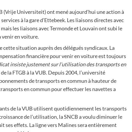
B (Vrije Universiteit) ont mené aujourd’hui une action à
ervices à la gare d’Ettebeek. Les liaisons directes avec
 mais les liaisons avec Termonde et Louvain ont subi le
 venir en voiture.
de cette situation auprès des délégués syndicaux. La
mpensation financière pour venir en voiture est toujours
cat insiste justement sur l’utilisation des transports en
l de la FTGB à la VUB. Depuis 2004, l’université
es abonnements de transports en commun à hauteur de
s transports en commun pour effectuer les navettes a
udiants de la VUB utilisent quotidiennement les transports
roissance de l’utilisation, la SNCB a voulu diminuer le
uit ses effets. La ligne vers Malines sera entièrement