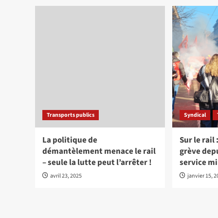
Transports publics
Syndical
La politique de
Sur le rail
démantèlement menace le rail
grève depu
– seule la lutte peut l’arrêter !
service m
avril 23, 2025
janvier 15, 