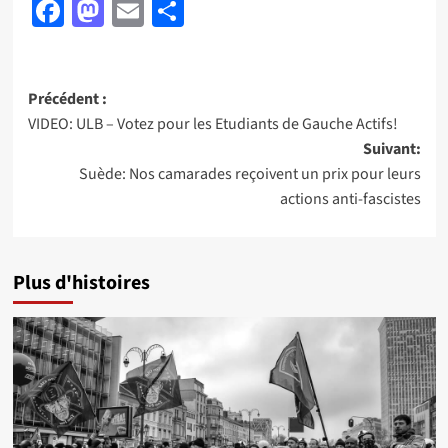
Facebook
Mastodon
Email
Partager
Navigation
Précédent :
VIDEO: ULB – Votez pour les Etudiants de Gauche Actifs!
d’article
Suivant:
Suède: Nos camarades reçoivent un prix pour leurs
actions anti-fascistes
Plus d'histoires