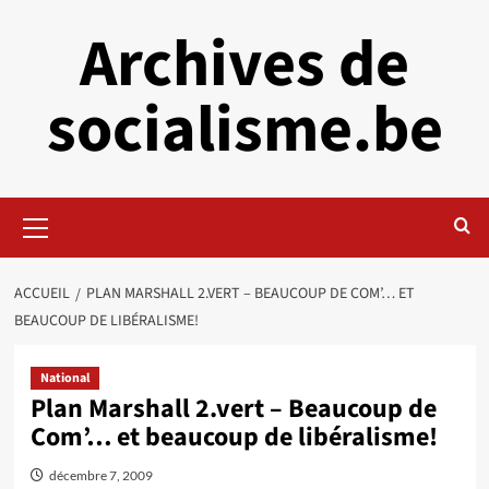
Aller
Archives de
au
contenu
socialisme.be
Menu
principal
ACCUEIL
PLAN MARSHALL 2.VERT – BEAUCOUP DE COM’… ET
BEAUCOUP DE LIBÉRALISME!
National
Plan Marshall 2.vert – Beaucoup de
Com’… et beaucoup de libéralisme!
décembre 7, 2009