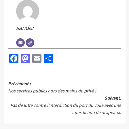
sander
Facebook
Mastodon
Email
Partager
Navigation
Précédent :
Nos services publics hors des mains du privé !
d’article
Suivant:
Pas de lutte contre l’interdiction du port du voile avec une
interdiction de drapeaux!