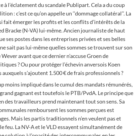
e à l’éclatement du scandale Publipart. Cela a du coup
tion : c’est ce qu’on appelle un ‘‘dommage collatéral’’. La
i fait émerger les profits et les conflits d’intérêts de la
ied Bracke (N-VA) lui-même. Ancien journaliste de haut
que ses postes dans les entreprises privées et ses belles
 ne sait pas lui-même quelles sommes se trouvent sur son
De Wever avant que ce dernier n’accuse Groen de
critiques ? Ou pour protéger l’échevin anversois Koen
 auxquels s’ajoutent 1.500 € de frais professionnels ?
up moins impliqué dans le cumul des mandats rémunérés,
 grand gagnant est toutefois le PTB/PvdA. Le principe que
en des travailleurs prend maintenant tout son sens. Sa
rcommunales remboursent les sommes perçues est
. Mais les partis traditionnels n’en veulent pas et
e le feu. La NV-A et le VLD essayent simultanément de
ne solution à l’opacité des intercommunales en les