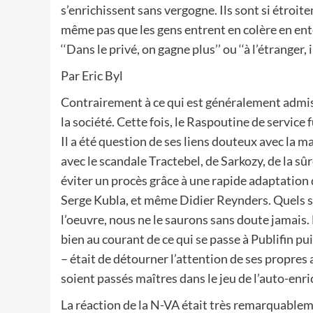
s’enrichissent sans vergogne. Ils sont si étroit
même pas que les gens entrent en colère en e
‘‘Dans le privé, on gagne plus’’ ou ‘‘à l’étranger,
Par Eric Byl
Contrairement à ce qui est généralement admi
la société. Cette fois, le Raspoutine de servi
Il a été question de ses liens douteux avec la m
avec le scandale Tractebel, de Sarkozy, de la sû
éviter un procès grâce à une rapide adaptation
Serge Kubla, et même Didier Reynders. Quels so
l’oeuvre, nous ne le saurons sans doute jamais.
bien au courant de ce qui se passe à Publifin p
– était de détourner l’attention de ses propres af
soient passés maîtres dans le jeu de l’auto-enri
La réaction de la N-VA était très remarquableme