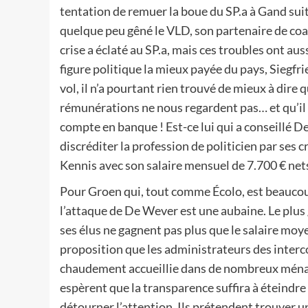
tentation de remuer la boue du SP.a à Gand suit
quelque peu gêné le VLD, son partenaire de coali
crise a éclaté au SP.a, mais ces troubles ont auss
figure politique la mieux payée du pays, Siegfr
vol, il n’a pourtant rien trouvé de mieux à dire 
rémunérations ne nous regardent pas… et qu’il
compte en banque ! Est-ce lui qui a conseillé 
discréditer la profession de politicien par ses 
Kennis avec son salaire mensuel de 7.700 € nets
Pour Groen qui, tout comme Écolo, est beauco
l’attaque de De Wever est une aubaine. Le plus
ses élus ne gagnent pas plus que le salaire moy
proposition que les administrateurs des inte
chaudement accueillie dans de nombreux ménages
espèrent que la transparence suffira à éteindr
détourner l’attention. Ils prétendent trouver u