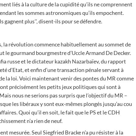
ement liés à la culture de la cupidité qu’ils ne comprennent
ntendant les sommes astronomiques qu’ils empochent.
 ils gagnent plus’’, disent-ils pour se défendre.
s, la révolution commence habituellement au sommet de
ce fut le gourmand bourgmestre d’Uccle Armand De Decker.
afia russe et le dictateur kazakh Nazarbaïev, du rapport
reté d’Etat, et enfin d’une transaction pénale servant à
 de la loi. Voici maintenant venir des pontes du MR comme
nt précisément les petits jeux politiques qui sont à
 Mais nous ne serions pas surpris que l’objectif du MR –
uisque les libéraux y sont eux-mêmes plongés jusqu’au cou
faires. Quoi qu’il en soit, le fait que le PS et le CDH
chissement n’a rien de neuf.
nt mesurée. Seul Siegfried Bracke n’a pu résister à la