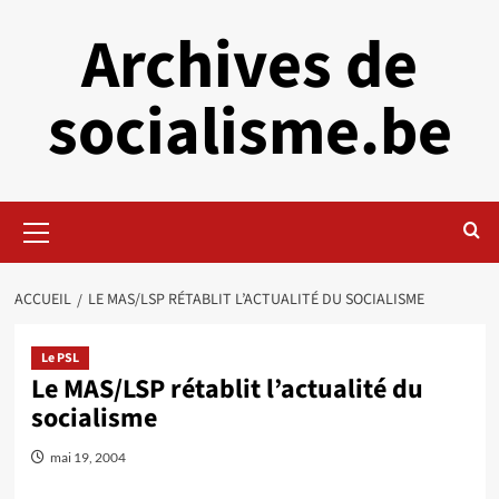
Aller
Archives de
au
contenu
socialisme.be
Menu
principal
ACCUEIL
LE MAS/LSP RÉTABLIT L’ACTUALITÉ DU SOCIALISME
Le PSL
Le MAS/LSP rétablit l’actualité du
socialisme
mai 19, 2004