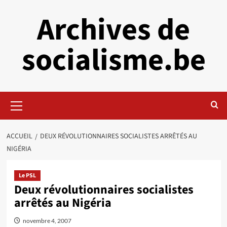
Aller
Archives de
au
contenu
socialisme.be
Menu
principal
ACCUEIL
DEUX RÉVOLUTIONNAIRES SOCIALISTES ARRÊTÉS AU
NIGÉRIA
Le PSL
Deux révolutionnaires socialistes
arrêtés au Nigéria
novembre 4, 2007