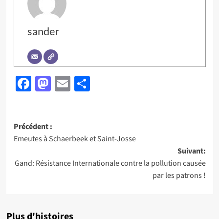
sander
Facebook
Mastodon
Email
Partager
Navigation
Précédent :
Emeutes à Schaerbeek et Saint-Josse
d’article
Suivant:
Gand: Résistance Internationale contre la pollution causée
par les patrons !
Plus d'histoires