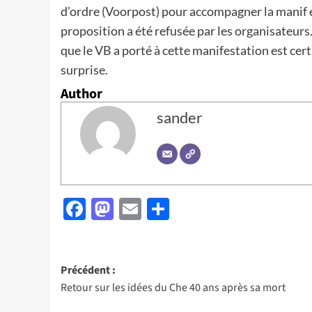
d’ordre (Voorpost) pour accompagner la manif 
proposition a été refusée par les organisateurs
que le VB a porté à cette manifestation est cer
surprise.
Author
sander
Facebook
Mastodon
Email
Partager
Navigation
Précédent :
Retour sur les idées du Che 40 ans après sa mort
d’article