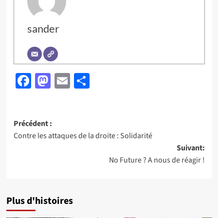
sander
Facebook
Mastodon
Email
Partager
Navigation
Précédent :
Contre les attaques de la droite : Solidarité
d’article
Suivant:
No Future ? A nous de réagir !
Plus d'histoires