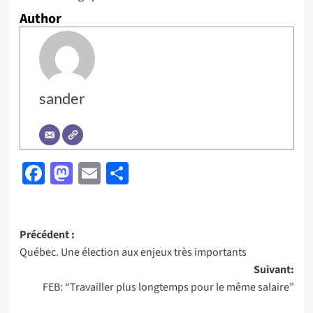
Author
sander
Facebook
Mastodon
Email
Partager
Navigation
Précédent :
Québec. Une élection aux enjeux très importants
d’article
Suivant:
FEB: “Travailler plus longtemps pour le même salaire”