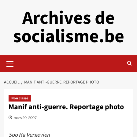
Aller
Archives de
au
contenu
socialisme.be
Menu
principal
ACCUEIL
MANIF ANTI-GUERRE. REPORTAGE PHOTO
Non classé
Manif anti-guerre. Reportage photo
mars 20, 2007
Soo Ra Vergeylen