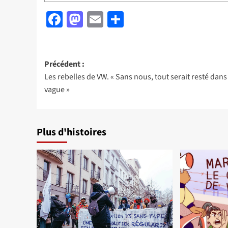
Facebook
Mastodon
Email
Partager
Navigation
Précédent :
Les rebelles de VW. « Sans nous, tout serait resté dans
d’article
vague »
Plus d'histoires