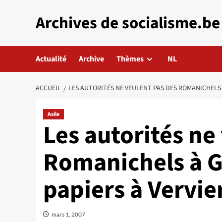
Aller
Archives de socialisme.be
au
contenu
Actualité
Archive
Thèmes
NL
ACCUEIL
LES AUTORITÉS NE VEULENT PAS DES ROMANICHELS 
Asile
Les autorités ne
Romanichels à G
papiers à Vervie
mars 1, 2007