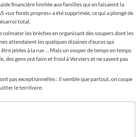
ide financière limitée aux familles qui en faisaient la
S «sur fonds propres» a été supprimée, ce qui a plongé de
sarroi total.
 colmater les brèches en organisant des soupers dont les
aines attendaient les quelques dizaines d’euros qui
s être jetées à la rue … Mais un souper de temps en temps
e, des gens ont faim et froid à Verviers et ne savent pas
ont pas exceptionnelles : il semble que partout, on coupe
itter le territoire.