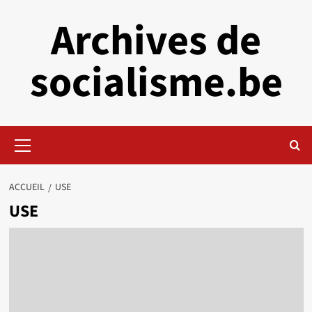
Aller
Archives de
au
contenu
socialisme.be
Menu
principal
ACCUEIL
USE
USE