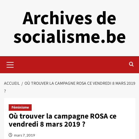
Aller
Archives de
au
contenu
socialisme.be
Menu
principal
ACCUEIL
OÙ TROUVER LA CAMPAGNE ROSA CE VENDREDI 8 MARS 2019
?
Féminisme
Où trouver la campagne ROSA ce
vendredi 8 mars 2019 ?
mars 7, 2019