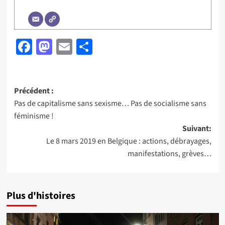
Facebook
Mastodon
Email
Partager
Navigation
Précédent :
Pas de capitalisme sans sexisme… Pas de socialisme sans
d’article
féminisme !
Suivant:
Le 8 mars 2019 en Belgique : actions, débrayages,
manifestations, grèves…
Plus d'histoires