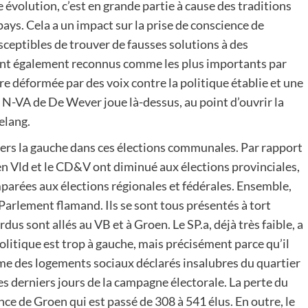
e évolution, c’est en grande partie à cause des traditions
ys. Cela a un impact sur la prise de conscience de
sceptibles de trouver de fausses solutions à des
ont également reconnus comme les plus importants par
re déformée par des voix contre la politique établie et une
 N-VA de De Wever joue là-dessus, au point d’ouvrir la
elang.
vers la gauche dans ces élections communales. Par rapport
en Vld et le CD&V ont diminué aux élections provinciales,
parées aux élections régionales et fédérales. Ensemble,
 Parlement flamand. Ils se sont tous présentés à tort
s sont allés au VB et à Groen. Le SP.a, déjà très faible, a
olitique est trop à gauche, mais précisément parce qu’il
drame des logements sociaux déclarés insalubres du quartier
s derniers jours de la campagne électorale. La perte du
nce de Groen qui est passé de 308 à 541 élus. En outre, le