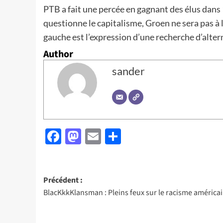
PTB a fait une percée en gagnant des élus da
questionne le capitalisme, Groen ne sera pas à 
gauche est l’expression d’une recherche d’altern
Author
sander
Facebook
Mastodon
Email
Partager
Navigation
Précédent :
BlacKkkKlansman : Pleins feux sur le racisme américa
d’article