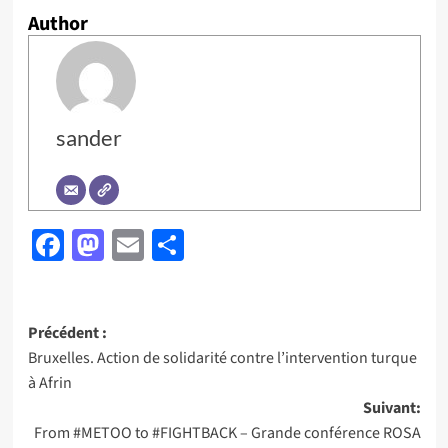
Author
sander
Facebook
Mastodon
Email
Partager
Navigation
Précédent :
Bruxelles. Action de solidarité contre l’intervention turque
d’article
à Afrin
Suivant:
From #METOO to #FIGHTBACK – Grande conférence ROSA