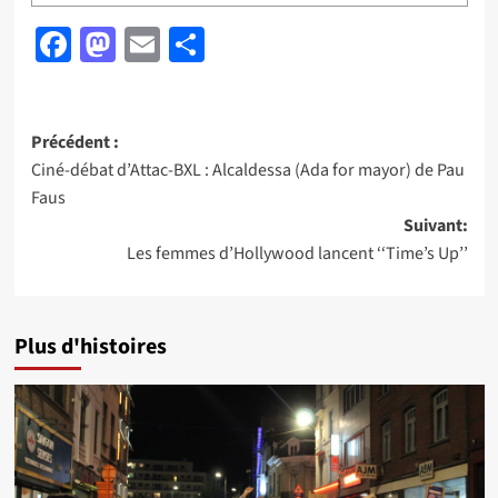
Facebook
Mastodon
Email
Partager
Navigation
Précédent :
Ciné-débat d’Attac-BXL : Alcaldessa (Ada for mayor) de Pau
d’article
Faus
Suivant:
Les femmes d’Hollywood lancent ‘‘Time’s Up’’
Plus d'histoires