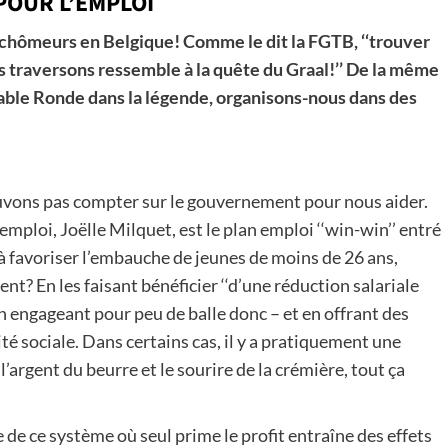
POUR L’EMPLOI
 chômeurs en Belgique! Comme le dit la FGTB, ‘‘trouver
s traversons ressemble à la quête du Graal!’’ De la même
Table Ronde dans la légende, organisons-nous dans des
pouvons pas compter sur le gouvernement pour nous aider.
’emploi, Joëlle Milquet, est le plan emploi ‘‘win-win’’ entré
 à favoriser l’embauche de jeunes de moins de 26 ans,
? En les faisant bénéficier ‘‘d’une réduction salariale
en engageant pour peu de balle donc – et en offrant des
té sociale. Dans certains cas, il y a pratiquement une
 l’argent du beurre et le sourire de la crémière, tout ça
 de ce système où seul prime le profit entraîne des effets