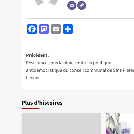
Facebook
Mastodon
Email
Partager
Navigation
Précédent :
Résistance sous la pluie contre la politique
d’article
antidémocratique du conseil communal de Sint-Pieter
Leeuw
Plus d'histoires