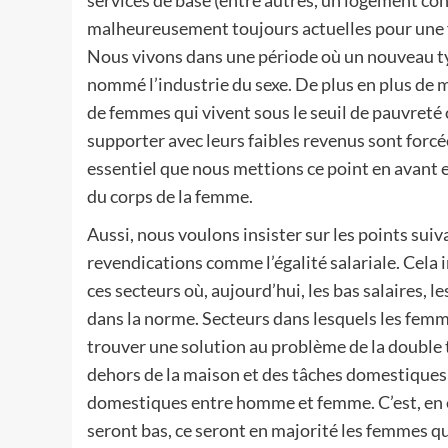
services de base (entre autres, un logement con
malheureusement toujours actuelles pour une fi
Nous vivons dans une période où un nouveau type 
nommé l’industrie du sexe. De plus en plus de m
de femmes qui vivent sous le seuil de pauvreté o
supporter avec leurs faibles revenus sont forcée
essentiel que nous mettions ce point en avant 
du corps de la femme.
Aussi, nous voulons insister sur les points suiv
revendications comme l’égalité salariale. Cela 
ces secteurs où, aujourd’hui, les bas salaires, 
dans la norme. Secteurs dans lesquels les femm
trouver une solution au problème de la double t
dehors de la maison et des tâches domestiques 
domestiques entre homme et femme. C’est, en eff
seront bas, ce seront en majorité les femmes qu