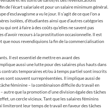
venable et les soins de santé) et des revendications
n de l’écart salariale et pour un salaire minimum général.
d’esclavagisme a vu le jour. Il s’agit de ce que l’on a
ères isolées, d’étudiantes ainsi que d’autres catégories
u qui ont à faire à des coûts qu’elles ne savent pas
s d’avoir recours à la prostitution occasionnelle. Il est
et que nous revendiquions la fin de la commercialisation
ants. Il est essentiel de mettre en avant des
implique aussi une lutte pour des salaires plus hauts dans
les contrats temporaires et/ou à temps partiel sont inscrits
es sont souvent surreprésentées. Il implique aussi de
âche féminine – la combinaison difficile du travail en
– autre que la promotion d’une division égale des tâches
et, un cercle vicieux. Tant que les salaires féminins
i limiteront leur temps de travail en faveur des tâches