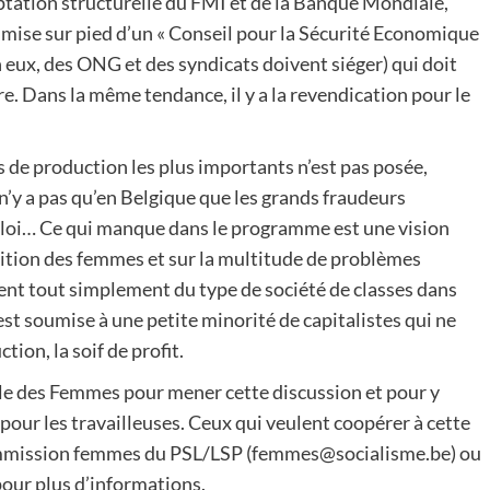
tation structurelle du FMI et de la Banque Mondiale,
 mise sur pied d’un « Conseil pour la Sécurité Economique
n eux, des ONG et des syndicats doivent siéger) qui doit
re. Dans la même tendance, il y a la revendication pour le
s de production les plus importants n’est pas posée,
 n’y a pas qu’en Belgique que les grands fraudeurs
a loi… Ce qui manque dans le programme est une vision
osition des femmes et sur la multitude de problèmes
ient tout simplement du type de société de classes dans
est soumise à une petite minorité de capitalistes qui ne
ion, la soif de profit.
e des Femmes pour mener cette discussion et pour y
our les travailleuses. Ceux qui veulent coopérer à cette
ommission femmes du PSL/LSP (femmes@socialisme.be) ou
pour plus d’informations.