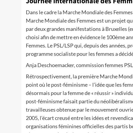
Journée Internationale des Femme
Dans le cadre la Marche Mondiale des Femmes, u
Marche Mondiale des Femmes est un projet qui es
par deux grandes manifestations à Bruxelles (en
choisi afin de mettre en évidence le 100ème an
Femmes. Le PSL/LSP qui, depuis des années, pro
programme socialiste pour les femmes a décidé
Anja Deschoemacker, commission femmes PS
Rétrospectivement, la première Marche Mondi
point où le post-féminisme – l’idée que les femm
désormais pour la femme de « réussir » individ
post-féminisme faisait partie du néolibéralism
travailleuses obtenue par le mouvement ouvrier
2005, l’écart creusé entre les idées et revendic
organisations féminines officielles des partis b