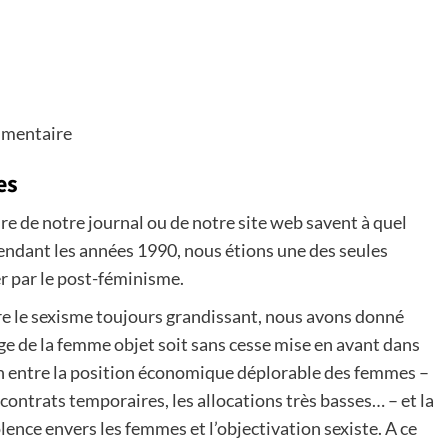
limentaire
es
e de notre journal ou de notre site web savent à quel
Pendant les années 1990, nous étions une des seules
r par le post-féminisme.
 le sexisme toujours grandissant, nous avons donné
age de la femme objet soit sans cesse mise en avant dans
lien entre la position économique déplorable des femmes –
es contrats temporaires, les allocations très basses… – et la
nce envers les femmes et l’objectivation sexiste. A ce