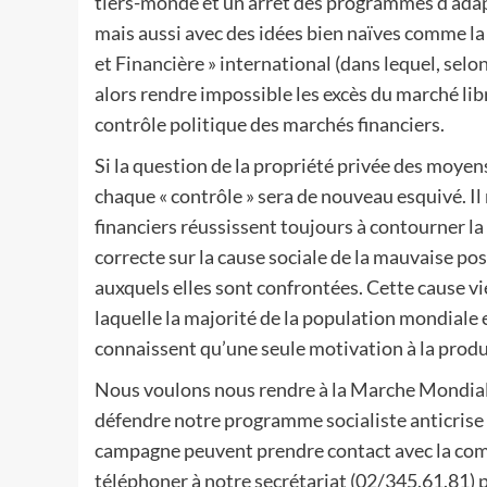
tiers-monde et un arrêt des programmes d’adap
mais aussi avec des idées bien naïves comme la
et Financière » international (dans lequel, selo
alors rendre impossible les excès du marché lib
contrôle politique des marchés financiers.
Si la question de la propriété privée des moyen
chaque « contrôle » sera de nouveau esquivé. Il
financiers réussissent toujours à contourner l
correcte sur la cause sociale de la mauvaise p
auxquels elles sont confrontées. Cette cause v
laquelle la majorité de la population mondiale 
connaissent qu’une seule motivation à la product
Nous voulons nous rendre à la Marche Mondial
défendre notre programme socialiste anticrise p
campagne peuvent prendre contact avec la c
téléphoner à notre secrétariat (02/345.61.81) 