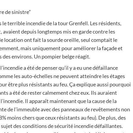
e de sinistre”
le terrible incendie de la tour Grenfell. Les résidents,
t, avaient depuis longtemps mis en garde contre les
e location ont fait la sourde oreille, seul comptait le
écemment, mais uniquement pour améliorer la façade et
es des environs. Un pompier belge réagit.
incendie a été de penser qu’il y a eu une défaillance
comme les auto-échelles ne peuvent atteindre les étages
ur être plus résistants au feu. Ça explique aussi pourquoi
nts a été de rester calmement chez eux. Ils auraient
’incendie. Il apparaît maintenant que la cause de la
cente de l’immeuble avec des panneaux de revêtements non
8% moins chers que ceux résistants au feu). De plus, des
u sujet des conditions de sécurité incendie défaillantes.