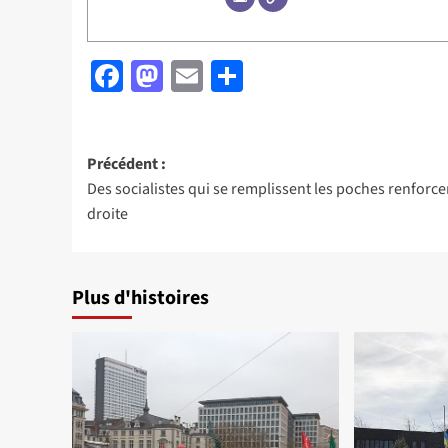
Facebook
Mastodon
Email
Partager
Navigation
Précédent :
Des socialistes qui se remplissent les poches renforce
d’article
droite
Plus d'histoires