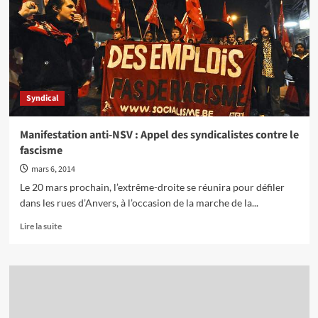
intransigeant
défenseur
des
intérêts
de
la
classe
Syndical
des
travailleurs
Manifestation anti-NSV : Appel des syndicalistes contre le
fascisme
mars 6, 2014
Le 20 mars prochain, l’extrême-droite se réunira pour défiler
dans les rues d’Anvers, à l’occasion de la marche de la...
En
Lire la suite
savoir
plus
sur
Manifestation
anti-
NSV