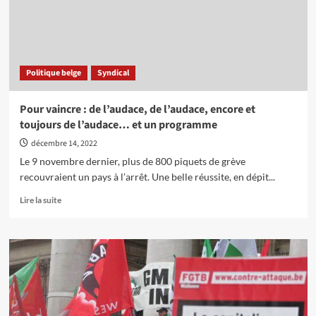
Politique belge
Syndical
Pour vaincre : de l’audace, de l’audace, encore et
toujours de l’audace… et un programme
décembre 14, 2022
Le 9 novembre dernier, plus de 800 piquets de grève
recouvraient un pays à l’arrêt. Une belle réussite, en dépit...
En
Lire la suite
savoir
plus
sur
Pour
vaincre
:
de
l’audace,