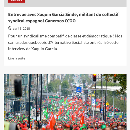
Entrevue avec Xaquin Garcia Sinde, militant du collectif
syndical espagnol Ganemos CCOO
avril 8, 2018
Pour un syndicalisme combatif, de classe et démocratique ! Nos
camarades quebecois d'Alternative Socialiste ont réalisé cette
interview de Xaquin Garcia...
En
Lire la suite
savoir
plus
sur
Entrevue
avec
Xaquin
Garcia
Sinde,
militant
du
collectif
syndical
espagnol