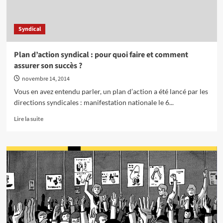
un
syndicalisme
de
Syndical
lutte
Plan d’action syndical : pour quoi faire et comment
assurer son succès ?
novembre 14, 2014
Vous en avez entendu parler, un plan d’action a été lancé par les
directions syndicales : manifestation nationale le 6...
En
Lire la suite
savoir
plus
sur
Plan
d’action
syndical
:
pour
quoi
faire
et