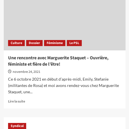
à
la
base
un
syndicalisme
de
combat
Culture
Dossier
Féminisme
Le PSL
Une rencontre avec Marguerite Staquet – Ouvrière,
féministe et fière de l’être!
novembre 24, 2021
Ce 6 octobre 2021 en début d’après-midi, Emily, Stefanie
(militantes de Rosa) et moi avons rendez-vous chez Marguerite
Staquet, une...
En
Lire la suite
savoir
plus
sur
Une
Syndical
rencontre