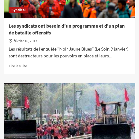
Ganemos
Syndical
CCOO
Les syndicats ont besoin d’un programme et d’un plan
de bataille offensifs
février 16, 2017
Les résultats de l’enquête ‘‘Noir Jaune Blues’’ (Le Soir, 9 janvier)
sont destructeurs pour les pouvoirs en place et leurs...
En
Lire la suite
savoir
plus
sur
Les
syndicats
ont
besoin
d’un
programme
et
d’un
plan