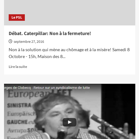
:
une
lutte
Le PSL
exemplaire
Débat. Caterpillar: Non à la fermeture!
septembre 27, 2016
Non à la solution qui mène au chômage et à la misère! Samedi 8
Octobre - 15h, Maison des 8...
En
Lire la suite
savoir
plus
sur
Débat.
Caterpillar:
Non
à
la
fermeture!