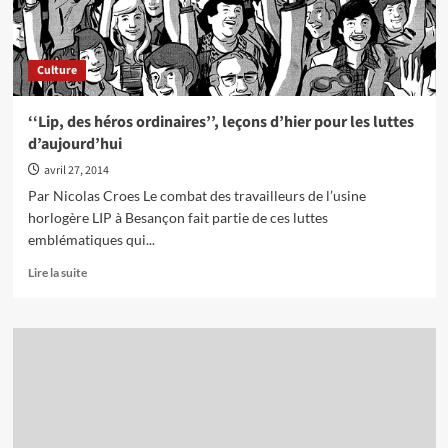
comment
assurer
son
Culture
succès
?
‘‘Lip, des héros ordinaires’’, leçons d’hier pour les luttes
d’aujourd’hui
avril 27, 2014
Par Nicolas Croes Le combat des travailleurs de l’usine
horlogère LIP à Besançon fait partie de ces luttes
emblématiques qui...
En
Lire la suite
savoir
plus
sur
‘‘Lip,
des
héros
ordinaires’’,
leçons
d’hier