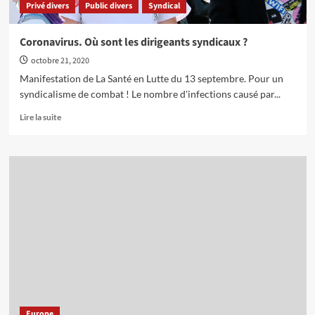
Privé divers
Public divers
Syndical
Coronavirus. Où sont les dirigeants syndicaux ?
octobre 21, 2020
Manifestation de La Santé en Lutte du 13 septembre. Pour un
syndicalisme de combat ! Le nombre d'infections causé par...
En
Lire la suite
savoir
plus
sur
Coronavirus.
Où
sont
les
dirigeants
syndicaux
?
Europe