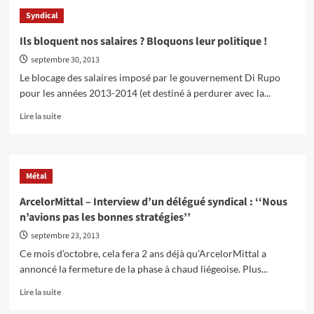
Ce
Syndical
jeudi
26
Ils bloquent nos salaires ? Bloquons leur politique !
septembre,
septembre 30, 2013
à
Bruxelles,
Le blocage des salaires imposé par le gouvernement Di Rupo
on
pour les années 2013-2014 (et destiné à perdurer avec la...
manifestait
contre
En
Lire la suite
le
savoir
gel
plus
des
sur
salaires
Ils
Métal
bloquent
nos
ArcelorMittal – Interview d’un délégué syndical : ‘‘Nous
salaires
n’avions pas les bonnes stratégies’’
?
Bloquons
septembre 23, 2013
leur
Ce mois d’octobre, cela fera 2 ans déjà qu’ArcelorMittal a
politique
annoncé la fermeture de la phase à chaud liégeoise. Plus...
!
En
Lire la suite
savoir