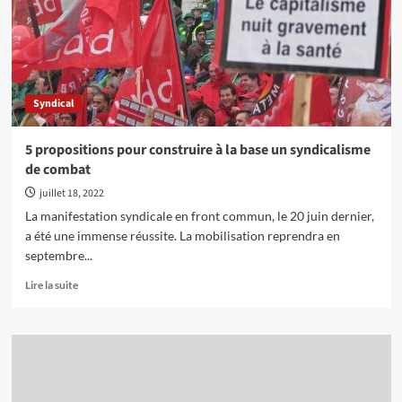
de
l’audace,
encore
et
toujours
de
Syndical
l’audace…
et
un
5 propositions pour construire à la base un syndicalisme
programme
de combat
juillet 18, 2022
La manifestation syndicale en front commun, le 20 juin dernier,
a été une immense réussite. La mobilisation reprendra en
septembre...
En
Lire la suite
savoir
plus
sur
5
propositions
pour
construire