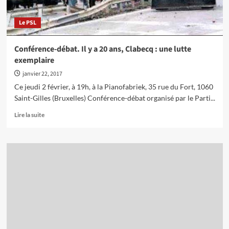
de
bataille
Le PSL
offensifs
Conférence-débat. Il y a 20 ans, Clabecq : une lutte
exemplaire
janvier 22, 2017
Ce jeudi 2 février, à 19h, à la Pianofabriek, 35 rue du Fort, 1060
Saint-Gilles (Bruxelles) Conférence-débat organisé par le Parti...
En
Lire la suite
savoir
plus
sur
Conférence-
débat.
Il
y
a
20
ans,
Clabecq