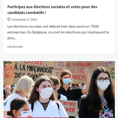
avec
Participez aux élections sociales et votez pour des
Marguerite
candidats combatifs !
Staquet
–
novembre 17, 2020
Ouvrière,
Les élections sociales ont débuté hier dans environ 7000
féministe
entreprises. En Belgique, ce sont les élections qui impliquent le
et
plus...
fière
de
En
Lire la suite
l’être!
savoir
plus
sur
Participez
aux
élections
sociales
et
votez
pour
des
candidats
combatifs
!