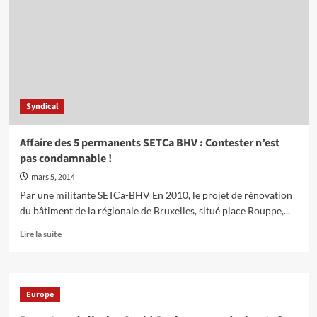
:
Appel
des
syndicalistes
contre
le
fascisme
Syndical
Affaire des 5 permanents SETCa BHV : Contester n’est
pas condamnable !
mars 5, 2014
Par une militante SETCa-BHV En 2010, le projet de rénovation
du bâtiment de la régionale de Bruxelles, situé place Rouppe,...
En
Lire la suite
savoir
plus
sur
Affaire
Europe
des
5