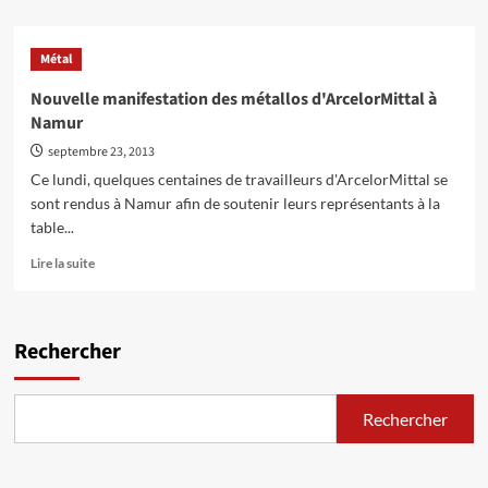
plus
sur
ArcelorMittal
Métal
–
Interview
Nouvelle manifestation des métallos d'ArcelorMittal à
d’un
Namur
délégué
syndical
septembre 23, 2013
:
Ce lundi, quelques centaines de travailleurs d'ArcelorMittal se
‘‘Nous
sont rendus à Namur afin de soutenir leurs représentants à la
n’avions
table...
pas
les
En
Lire la suite
bonnes
savoir
stratégies’’
plus
sur
Nouvelle
Rechercher
manifestation
des
métallos
Rechercher
d'ArcelorMittal
à
Namur