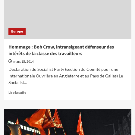
pour
les
luttes
d’aujourd’hui
Europe
Hommage : Bob Crow, intransigeant défenseur des
intérêts de la classe des travailleurs
mars 15, 2014
Déclaration du Socialist Party (section du Comité pour une
Internationale Ouvrière en Angleterre et au Pays de Galles) Le
Socialist...
En
Lire la suite
savoir
plus
sur
Hommage
:
Bob
Crow,