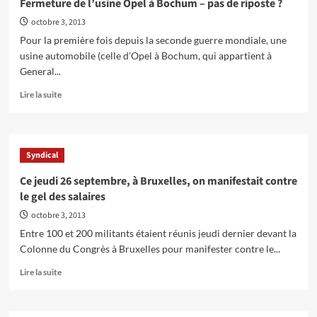
Fermeture de l’usine Opel à Bochum – pas de riposte ?
permanents
octobre 3, 2013
SETCa
BHV
Pour la première fois depuis la seconde guerre mondiale, une
:
usine automobile (celle d’Opel à Bochum, qui appartient à
Contester
General...
n’est
pas
En
Lire la suite
condamnable
savoir
!
plus
sur
Fermeture
Syndical
de
l’usine
Ce jeudi 26 septembre, à Bruxelles, on manifestait contre
Opel
le gel des salaires
à
Bochum
octobre 3, 2013
–
Entre 100 et 200 militants étaient réunis jeudi dernier devant la
pas
Colonne du Congrès à Bruxelles pour manifester contre le...
de
riposte
En
Lire la suite
?
savoir
plus
sur