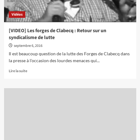
Vidéos
[VIDEO] Les forges de Clabecq : Retour sur un
syndicalisme de lutte
septembre 6, 2016
Il est beaucoup question de la lutte des Forges de Clabecq dans
la presse à l'occasion des lourdes menaces qui...
En
Lire la suite
savoir
plus
sur
[VIDEO]
Les
forges
de
Clabecq
:
Retour
sur