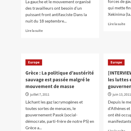
forces de g
La gauche et le mouvement organisé
qui mette fin 
des travailleurs ont besoin d’un
Xekinima (la.
puissant front antifasciste Dans la
nuit du 18 septembre...
En
Lire la suite
sav
En
Lire la suite
plu
savoir
sur
plus
Grè
sur
:
Grèce
‘Ini
:
100
Europe
Europe
Des
–
néo-
Grèce : La politique d’austérité
[INTERVIEW
Un
nazis
sauvage est passée malgré le
les luttes
init
accusés
amb
mouvement de masse
du
gouverne
de
meurtre
juillet 7, 2011
juin 13, 201
la
de
gau
Lâchant les gaz lacrymogènes et
Depuis le me
sang
gre
froid
toutes sortes de menaces, le
d'Athènes et 
de
gouvernement Pasok (social-
ont été occu
Pavlos
démocrate, parti-frère de notre PS) en
manifestants.
Fyssas,
Grèce a...
militant
En
Lire la suite