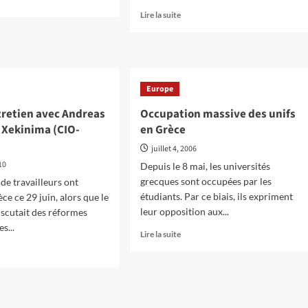
oir
pro-
En
Lire la suite
s
austérité
savoir
plus
NTERVIEW]
sur
ce
10e
Congrès
Europe
fions
Mondial
du
tretien avec Andreas
Occupation massive des unifs
tes
Comité
 Xekinima (CIO-
en Grèce
pour
versons
une
juillet 4, 2006
Internationale
010
Depuis le 8 mai, les universités
vernement
Ouvrière
grecques sont occupées par les
de travailleurs ont
étudiants. Par ce biais, ils expriment
ce ce 29 juin, alors que le
leur opposition aux...
scutait des réformes
s...
En
Lire la suite
savoir
plus
oir
sur
s
Occupation
massive
ce