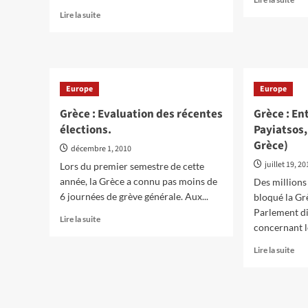
de
sav
En
Lire la suite
gauche
plu
savoir
et
sur
plus
rappeur
[I
sur
Grè
Grèce
:
:
Europe
Europe
Uni
La
les
politique
Grèce : Evaluation des récentes
Grèce : En
lut
d’austérité
élections.
Payiatsos,
et
sauvage
ren
Grèce)
est
décembre 1, 2010
le
passée
juillet 19, 2
Lors du premier semestre de cette
gou
malgré
année, la Grèce a connu pas moins de
Des millions 
le
6 journées de grève générale. Aux...
mouvement
bloqué la Grè
de
Parlement di
En
Lire la suite
masse
concernant le
savoir
plus
En
Lire la suite
sur
sav
Grèce
plu
:
sur
Evaluation
Grè