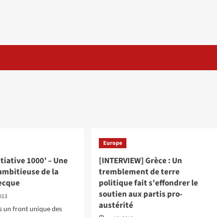
Europe
itiative 1000’ – Une
[INTERVIEW] Grèce : Un
 ambitieuse de la
tremblement de terre
ecque
politique fait s'effondrer le
soutien aux partis pro-
2013
austérité
 un front unique des