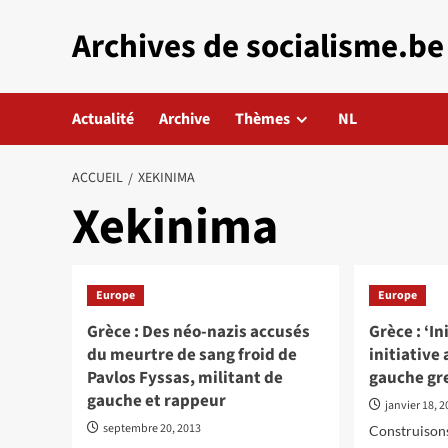
Aller
Archives de socialisme.be
au
contenu
Actualité
Archive
Thèmes
NL
ACCUEIL
XEKINIMA
Xekinima
Europe
Europe
Grèce : Des néo-nazis accusés
Grèce : ‘In
du meurtre de sang froid de
initiative
Pavlos Fyssas, militant de
gauche gr
gauche et rappeur
janvier 18, 
septembre 20, 2013
Construisons