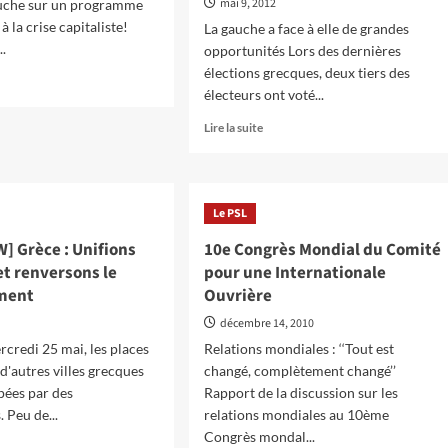
mai 9, 2012
auche sur un programme
à la crise capitaliste!
La gauche a face à elle de grandes
..
opportunités Lors des dernières
élections grecques, deux tiers des
électeurs ont voté...
oir
s
En
Lire la suite
savoir
ce
plus
sur
tiative
[INTERVIEW]
0’
Le PSL
Grèce
:
] Grèce : Unifions
10e Congrès Mondial du Comité
e
Un
 et renversons le
iative
pour une Internationale
tremblement
itieuse
ment
Ouvrière
de
terre
1
décembre 14, 2010
politique
che
rcredi 25 mai, les places
Relations mondiales : ‘‘Tout est
fait
cque
d'autres villes grecques
changé, complètement changé’’
s'effondrer
le
pées par des
Rapport de la discussion sur les
soutien
 Peu de...
relations mondiales au 10ème
aux
Congrès mondal...
partis