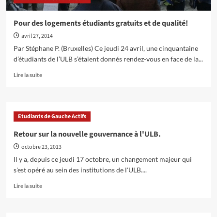
Pour des logements étudiants gratuits et de qualité!
avril 27, 2014
Par Stéphane P. (Bruxelles) Ce jeudi 24 avril, une cinquantaine
d’étudiants de l’ULB s’étaient donnés rendez-vous en face de la...
En
Lire la suite
savoir
plus
sur
Pour
Etudiants de Gauche Actifs
des
logements
Retour sur la nouvelle gouvernance à l'ULB.
étudiants
octobre 23, 2013
gratuits
et
Il y a, depuis ce jeudi 17 octobre, un changement majeur qui
de
s'est opéré au sein des institutions de l'ULB....
qualité!
En
Lire la suite
savoir
plus
sur