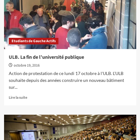
nettoyage
à
l’ULB
Etudiants de Gauche Actifs
ULB. La fin de l’université publique
octobre 19, 2016
Action de protestation de ce lundi 17 octobre à l'ULB. L’ULB
souhaite depuis des années construire un nouveau bâtiment
sur...
En
Lire la suite
savoir
plus
sur
ULB.
La
fin
de