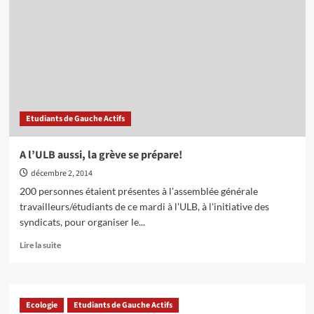
22
avril
:
Les
Etudiants
de
Gauche
Actifs
–
Etudiants de Gauche Actifs
ULB
participent!
A l’ULB aussi, la grève se prépare!
décembre 2, 2014
200 personnes étaient présentes à l'assemblée générale
travailleurs/étudiants de ce mardi à l'ULB, à l'initiative des
syndicats, pour organiser le...
En
Lire la suite
savoir
plus
sur
A
Ecologie
Etudiants de Gauche Actifs
l’ULB