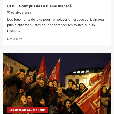
aussi,
ULB : le campus de La Plaine menacé
la
octobre 6, 2014
grève
se
Des logements de luxe pour remplacer un espace vert. Un peu
prépare!
plus d'automobilistes pour encombrer les routes, sur un
réseau...
En
Lire la suite
savoir
plus
sur
ULB
:
le
campus
de
La
Plaine
menacé
Etudiants de Gauche Actifs