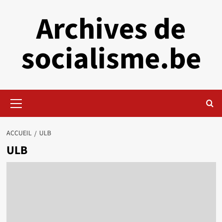
Aller
Archives de
au
contenu
socialisme.be
Menu
principal
ACCUEIL
ULB
ULB