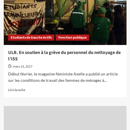
ISS
Etudiants de Gauche Actifs
Fonction publique
ULB. En soutien à la grève du personnel du nettoyage de
l’ISS
mars 15, 2017
Début février, le magasine féministe Axelle a publié un article
sur les conditions de travail des femmes de ménages à...
En
Lire la suite
savoir
plus
sur
ULB.
En
soutien
à