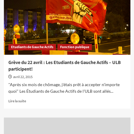
solidarité
au
piquet
de
grève
du
personnel
d'entretien
Etudiants de Gauche Actifs
Fonction publique
Grève du 22 avril : Les Etudiants de Gauche Actifs – ULB
participent!
avril 22, 2015
"Après six mois de chômage, j'étais prêt à accepter n'importe
quoi" Les Étudiants de Gauche Actifs de l'ULB sont allés...
En
Lire la suite
savoir
plus
sur
Grève
du