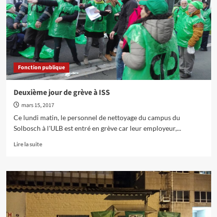
d’ISS
!
Fonction publique
Deuxième jour de grève à ISS
mars 15, 2017
Ce lundi matin, le personnel de nettoyage du campus du
Solbosch à l'ULB est entré en grève car leur employeur,...
En
Lire la suite
savoir
plus
sur
Deuxième
jour
de
grève
à