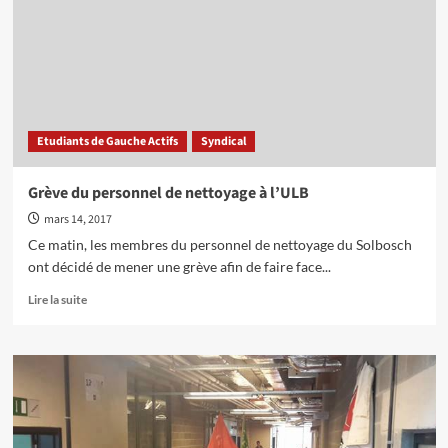
la
grève
du
personnel
du
nettoyage
de
Etudiants de Gauche Actifs
Syndical
l’ISS
Grève du personnel de nettoyage à l’ULB
mars 14, 2017
Ce matin, les membres du personnel de nettoyage du Solbosch
ont décidé de mener une grève afin de faire face...
En
Lire la suite
savoir
plus
sur
Grève
du
personnel
de