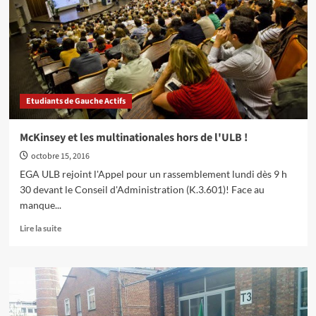
l’université
publique
Etudiants de Gauche Actifs
McKinsey et les multinationales hors de l'ULB !
octobre 15, 2016
EGA ULB rejoint l'Appel pour un rassemblement lundi dès 9 h
30 devant le Conseil d'Administration (K.3.601)! Face au
manque...
En
Lire la suite
savoir
plus
sur
McKinsey
et
les