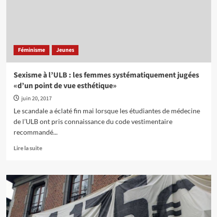
Féminisme
Jeunes
Sexisme à l’ULB : les femmes systématiquement jugées
«d’un point de vue esthétique»
juin 20, 2017
Le scandale a éclaté fin mai lorsque les étudiantes de médecine
de l’ULB ont pris connaissance du code vestimentaire
recommandé...
En
Lire la suite
savoir
plus
sur
Sexisme
à
l’ULB
: