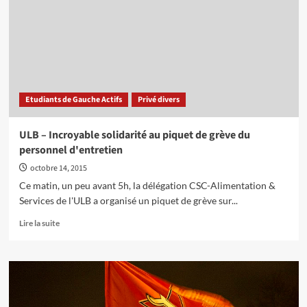
pour
défendre
les
délégués!
Etudiants de Gauche Actifs
Privé divers
ULB – Incroyable solidarité au piquet de grève du
personnel d'entretien
octobre 14, 2015
Ce matin, un peu avant 5h, la délégation CSC-Alimentation &
Services de l'ULB a organisé un piquet de grève sur...
En
Lire la suite
savoir
plus
sur
ULB
–
Incroyable