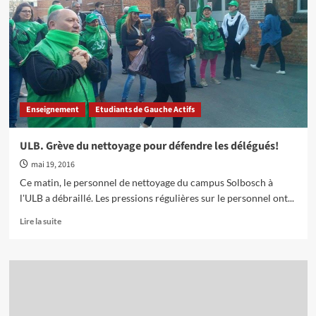
multinationales
hors
de
l'ULB
!
Enseignement
Etudiants de Gauche Actifs
ULB. Grève du nettoyage pour défendre les délégués!
mai 19, 2016
Ce matin, le personnel de nettoyage du campus Solbosch à
l'ULB a débraillé. Les pressions régulières sur le personnel ont...
En
Lire la suite
savoir
plus
sur
ULB.
Grève
du
nettoyage