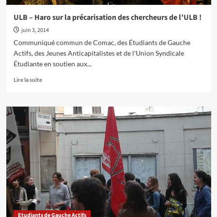
ULB – Haro sur la précarisation des chercheurs de l’ULB !
juin 3, 2014
Communiqué commun de Comac, des Étudiants de Gauche
Actifs, des Jeunes Anticapitalistes et de l'Union Syndicale
Étudiante en soutien aux...
En
Lire la suite
savoir
plus
sur
ULB
–
Haro
sur
la
précarisation
des
chercheurs
de
l’ULB
!
Etudiants de Gauche Actifs