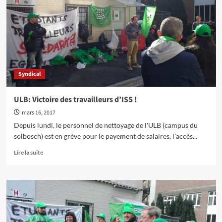
solidarité
avec
les
étudiants
étrangers
Syndical
ULB: Victoire des travailleurs d’ISS !
mars 16, 2017
Depuis lundi, le personnel de nettoyage de l'ULB (campus du
solbosch) est en grève pour le payement de salaires, l'accès...
En
Lire la suite
savoir
plus
sur
ULB:
Victoire
des
travailleurs