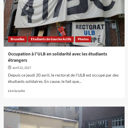
les
femmes
systématiquement
jugées
«d’un
point
de
Bruxelles
Etudiants de Gauche Actifs
Photos
vue
esthétique»
Occupation à l’ULB en solidarité avec les étudiants
étrangers
avril 22, 2017
Depuis ce jeudi 20 avril, le rectorat de l’ULB est occupé par des
étudiants solidaires. En cause, le fait que...
En
Lire la suite
savoir
plus
sur
Occupation
à
l’ULB
en