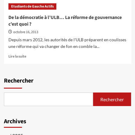
Retour
Etudiants de Gauche Actifs
sur
la
De la démocratie à l’ULB… La réforme de gouvernance
nouvelle
c’est quoi ?
gouvernance
à
octobre 16, 2013
l'ULB.
Depuis mars 2012, les autorités de l'ULB préparent en coulisses
une réforme qui va changer de fon en comble la...
En
Lire la suite
savoir
plus
sur
De
Rechercher
la
démocratie
à
Rechercher
l’ULB…
La
réforme
de
Archives
gouvernance
c’est