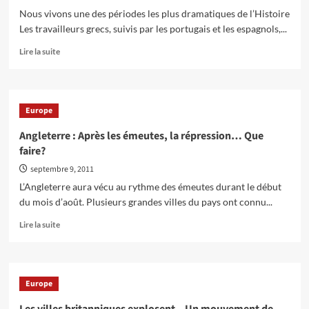
Nous vivons une des périodes les plus dramatiques de l’Histoire
Les travailleurs grecs, suivis par les portugais et les espagnols,...
En
Lire la suite
savoir
plus
sur
Perspectives
Europe
mondiales
:
Angleterre : Après les émeutes, la répression… Que
‘‘L’ère
faire?
de
l’austérité’’
septembre 9, 2011
prépare
L’Angleterre aura vécu au rythme des émeutes durant le début
des
du mois d’août. Plusieurs grandes villes du pays ont connu...
convulsions
sociales
En
Lire la suite
sismiques
savoir
plus
sur
Angleterre
Europe
:
Après