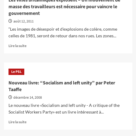
Les villes britanniques explosent – Un mouvement de
les
masse des travailleurs est nécessaire pour vaincre le
émeutes,
gouvernement
la
répression…
août 12, 2011
Que
“Les images de désespoir et d’explosions de colère, comme
faire?
celles de 1981, seront de retour dans nos rues. Les zones...
En
Lire la suite
savoir
plus
sur
Les
Le PSL
villes
britanniques
Nouveau livre: “Socialism and left unity” par Peter
explosent
Taaffe
–
Un
décembre 14, 2008
mouvement
Le nouveau livre «Socialism and left unity - A critique of the
de
Socialist Workers Party» est un livre intéressant à...
masse
des
En
Lire la suite
travailleurs
savoir
est
plus