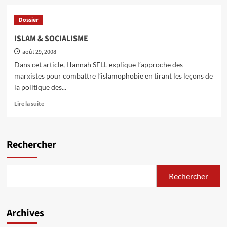
nécessaire
sur
pour
Nouveau
Dossier
vaincre
livre:
le
“Socialism
ISLAM & SOCIALISME
gouvernement
and
août 29, 2008
left
unity”
Dans cet article, Hannah SELL explique l’approche des
par
marxistes pour combattre l’islamophobie en tirant les leçons de
Peter
la politique des...
Taaffe
En
Lire la suite
savoir
plus
sur
ISLAM
Rechercher
&
SOCIALISME
Rechercher
Archives