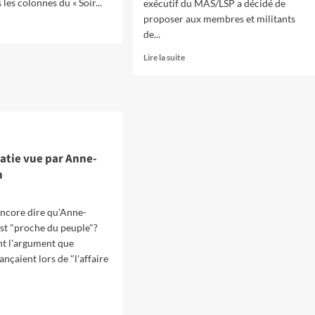
les colonnes du « Soir...
exécutif du MAS/LSP a décidé de
proposer aux membres et militants
de...
oir
s
En
Lire la suite
savoir
plus
sur
K
Pourqoui
ron »
MAS/LSP
collabore
K
à
atie vue par Anne-
ll »
l’initiative
n
Een
Andere
Politiek,
encore dire qu'Anne-
mais
est "proche du peuple"?
plus
nt l'argument que
à
Une
nçaient lors de "l'affaire
Autre
Gauche
oir