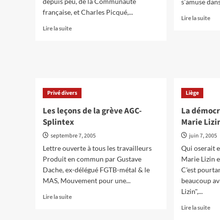
depuis peu, de la Communauté
s’amuse dans 
française, et Charles Picqué,...
En
Lire la suite
sav
En
Lire la suite
plu
savoir
sur
plus
PS:
sur
De
Quelle
« O
Belgique
Pat
demain
à
?
Privé divers
Liège
« O
Les leçons de la grève AGC-
La démocr
Cora
Splintex
Marie Lizi
septembre 7, 2005
juin 7, 2005
Lettre ouverte à tous les travailleurs
Qui oserait 
Produit en commun par Gustave
Marie Lizin 
Dache, ex-délégué FGTB-métal & le
C'est pourta
MAS, Mouvement pour une...
beaucoup ava
Lizin",...
En
Lire la suite
savoir
En
Lire la suite
plus
sav