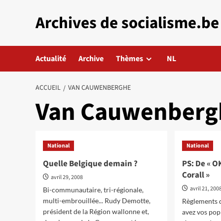
Aller
Archives de socialisme.be
au
contenu
Actualité
Archive
Thèmes
NL
ACCUEIL
VAN CAUWENBERGHE
Van Cauwenberg
National
National
Quelle Belgique demain ?
PS: De « O
Corall »
avril 29, 2008
avril 21, 200
Bi-communautaire, tri-régionale,
multi-embrouillée... Rudy Demotte,
Règlements d
président de la Région wallonne et,
avez vos pop