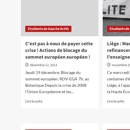
de
l’Humanité
!
Etudiants de Gauche Actifs
Etudiants de
C'est pas à nous de payer cette
Liège : Ma
crise ! Actions de blocage du
refinance
sommet européen européen !
l'enseign
décembre 12, 2013
novembre 29
Jeudi 19 décembre, Blocage du
Ce mercredi
sommet européen. RDV-EGA 7h, au
centaines d'
Botanique Depuis la crise de 2008
Liège, à l'ap
l’Union Européenne et les...
la Haute Écol
En
En
Lire la suite
Lire la suite
savoir
sav
plus
plu
sur
sur
C'est
Liè
pas
: