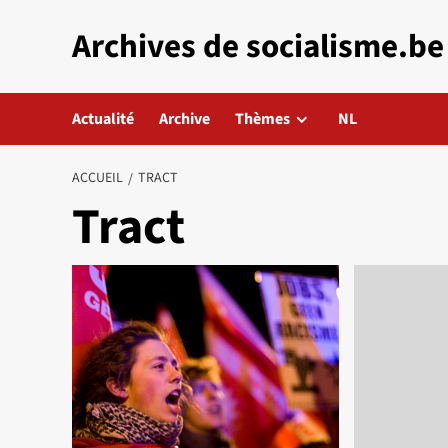
Aller
Archives de socialisme.be
au
contenu
Actualité
Archive
Thèmes
NL
ACCUEIL
TRACT
Tract