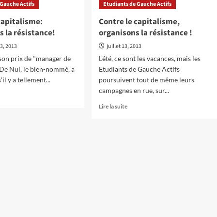
 Gauche Actifs
Etudiants de Gauche Actifs
ifestation
r
capitalisme:
Contre le capitalisme,
 la résistance!
organisons la résistance !
inancement
lic
3, 2013
juillet 13, 2013
son prix de ‘‘manager de
L'été, ce sont les vacances, mais les
nseignement
n De Nul, le bien-nommé, a
Etudiants de Gauche Actifs
il y a tellement...
poursuivent tout de même leurs
campagnes en rue, sur...
oir
En
Lire la suite
s
savoir
plus
tre
sur
Contre
italisme:
le
anisons
capitalisme,
organisons
istance!
la
résistance
!