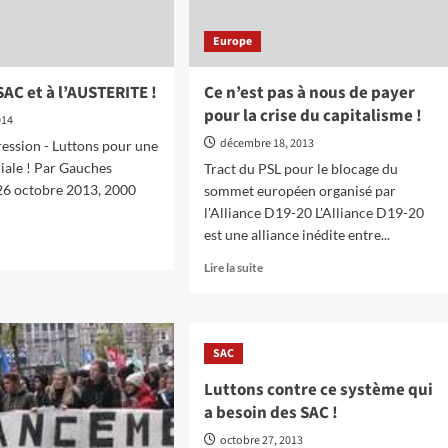
Europe
AC et à l’AUSTERITE !
Ce n’est pas à nous de payer
pour la crise du capitalisme !
014
décembre 18, 2013
ression - Luttons pour une
ciale ! Par Gauches
Tract du PSL pour le blocage du
6 octobre 2013, 2000
sommet européen organisé par
.
l'Alliance D19-20 L'Alliance D19-20
est une alliance inédite entre...
oir
En
Lire la suite
s
savoir
plus
OP
sur
Ce
SAC
C
n’est
pas
Luttons contre ce système qui
à
a besoin des SAC !
USTERITE
nous
de
octobre 27, 2013