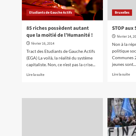
Etudiants de Gauche Actifs
Bruxelles
85 riches possèdent autant
STOP aux S
que la moitié de l’Humanité !
février 14, 2
février 16, 2014
Non à la rép
politique so
Tract des Etudiants de Gauche Actifs
Communes 2
(EGA) La voilà, la réalité du système
jeunes sont..
capitaliste. Non, ce n’est pas la crise...
En
En
Lire la suite
Lire la suite
sav
savoir
plu
plus
sur
sur
ST
85
aux
riches
SA
possèdent
et
autant
à
que
l’A
la
!
moitié