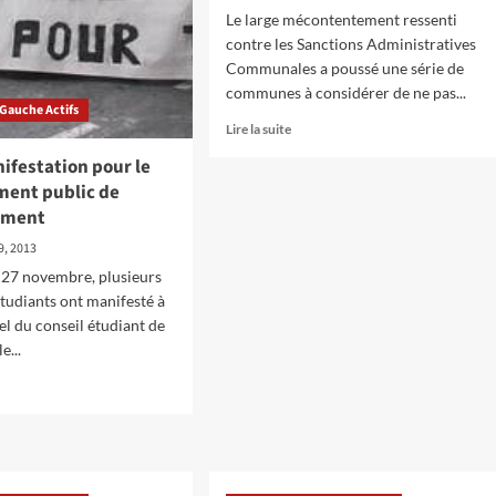
payer
Le large mécontentement ressenti
pour
contre les Sanctions Administratives
la
Communales a poussé une série de
crise
communes à considérer de ne pas...
du
 Gauche Actifs
capitalisme
En
Lire la suite
!
savoir
nifestation pour le
plus
ment public de
sur
Luttons
ement
contre
, 2013
ce
système
 27 novembre, plusieurs
qui
étudiants ont manifesté à
a
pel du conseil étudiant de
besoin
e...
des
SAC
!
oir
s
ge