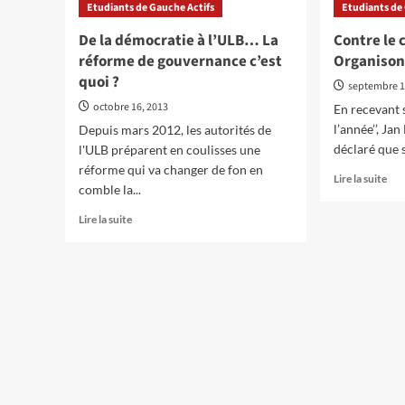
Etudiants de Gauche Actifs
Etudiants de
à
Man
nous
pou
De la démocratie à l’ULB… La
Contre le 
de
le
réforme de gouvernance c’est
Organisons
payer
ref
quoi ?
cette
pub
septembre 1
crise
de
octobre 16, 2013
En recevant 
!
l'e
l’année’’, Ja
Depuis mars 2012, les autorités de
Actions
de
déclaré que s’
l'ULB préparent en coulisses une
blocage
réforme qui va changer de fon en
En
Lire la suite
du
comble la...
sav
sommet
plu
européen
En
Lire la suite
sur
européen
savoir
Con
!
plus
le
sur
cap
De
Org
la
la
démocratie
rés
à
l’ULB…
La
réforme