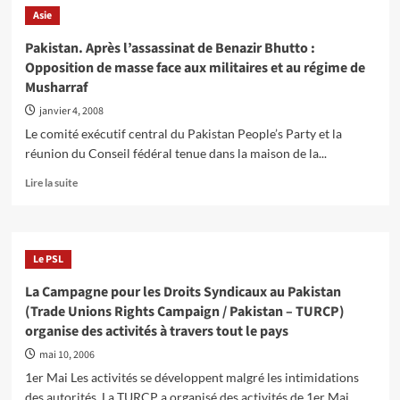
Dévastations
Asie
sans
précédent
Pakistan. Après l’assassinat de Benazir Bhutto :
causées
Opposition de masse face aux militaires et au régime de
par
Musharraf
les
inondations
janvier 4, 2008
au
Le comité exécutif central du Pakistan People’s Party et la
Pakistan
réunion du Conseil fédéral tenue dans la maison de la...
:
les
En
Lire la suite
pauvres
savoir
souffrent
plus
le
sur
plus.
Pakistan.
Le PSL
Appel
Après
à
l’assassinat
La Campagne pour les Droits Syndicaux au Pakistan
la
de
(Trade Unions Rights Campaign / Pakistan – TURCP)
solidarité
Benazir
des
organise des activités à travers tout le pays
Bhutto
travailleurs
:
mai 10, 2006
!
Opposition
1er Mai Les activités se développent malgré les intimidations
de
des autorités. La TURCP a organisé des activités de 1er Mai...