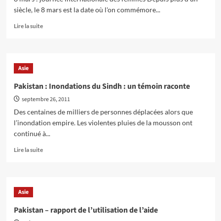
siècle, le 8 mars est la date où l'on commémore...
En
Lire la suite
savoir
plus
sur
Les
Asie
révolutions
ne
Pakistan : Inondations du Sindh : un témoin raconte
se
septembre 26, 2011
font
pas
Des centaines de milliers de personnes déplacées alors que
sans
l’inondation empire. Les violentes pluies de la mousson ont
les
continué à...
femmes
!
En
Lire la suite
savoir
plus
sur
Pakistan
Asie
:
Inondations
Pakistan – rapport de l’utilisation de l’aide
du