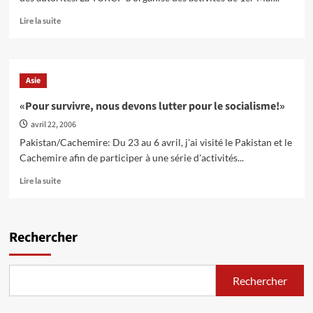
masse
face
En
Lire la suite
aux
savoir
militaires
plus
et
sur
au
La
Asie
régime
Campagne
de
pour
«Pour survivre, nous devons lutter pour le socialisme!»
Musharraf
les
avril 22, 2006
Droits
Syndicaux
Pakistan/Cachemire: Du 23 au 6 avril, j'ai visité le Pakistan et le
au
Cachemire afin de participer à une série d'activités...
Pakistan
(Trade
En
Lire la suite
Unions
savoir
Rights
plus
Campaign
sur
/
«Pour
Rechercher
Pakistan
survivre,
–
nous
TURCP)
devons
Rechercher
organise
lutter
des
pour
activités
le