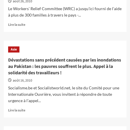
août 26, 2010
Sindh
:
Le Workers' Relief Committee (WRC) a jusqu'ici fourni de l’aide
un
à plus de 300 familles à travers le pays -...
témoin
raconte
En
Lire la suite
savoir
plus
sur
Pakistan
Asie
–
rapport
Dévastations sans précédent causées par les inondations
de
au Pakistan : les pauvres souffrent le plus. Appel à la
l’utilisation
solidarité des travailleurs !
de
l’aide
août 16, 2010
Socialisme.be et Socialistworld.net, le site du Comité pour une
Internationale Ouvrière, vous invitent à répondre de toute
urgence à l’appel...
En
Lire la suite
savoir
plus
sur