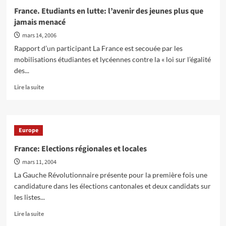
Précarité,
France. Etudiants en lutte: l’avenir des jeunes plus que
Exclusion…
jamais menacé
la
rue
mars 14, 2006
a
Rapport d’un participant La France est secouée par les
dit
mobilisations étudiantes et lycéennes contre la « loi sur l’égalité
NON
des...
En
Lire la suite
savoir
plus
sur
France.
Europe
Etudiants
en
France: Elections régionales et locales
lutte:
mars 11, 2004
l’avenir
des
La Gauche Révolutionnaire présente pour la première fois une
jeunes
candidature dans les élections cantonales et deux candidats sur
plus
les listes...
que
jamais
En
Lire la suite
menacé
savoir