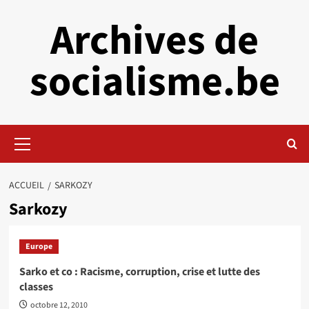
Aller
Archives de
au
contenu
socialisme.be
Menu
principal
ACCUEIL
SARKOZY
Sarkozy
Europe
Sarko et co : Racisme, corruption, crise et lutte des
classes
octobre 12, 2010