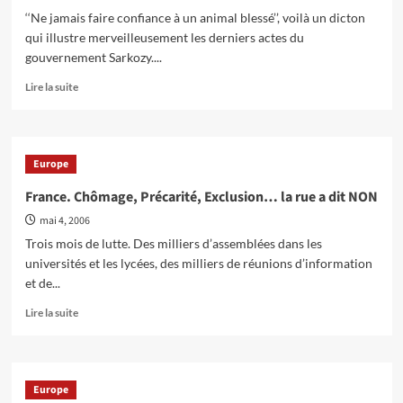
‘‘Ne jamais faire confiance à un animal blessé’’, voilà un dicton
qui illustre merveilleusement les derniers actes du
gouvernement Sarkozy....
En
Lire la suite
savoir
plus
sur
Sarko
Europe
et
co
France. Chômage, Précarité, Exclusion… la rue a dit NON
:
mai 4, 2006
Racisme,
corruption,
Trois mois de lutte. Des milliers d’assemblées dans les
crise
universités et les lycées, des milliers de réunions d’information
et
et de...
lutte
des
En
Lire la suite
classes
savoir
plus
sur
France.
Europe
Chômage,