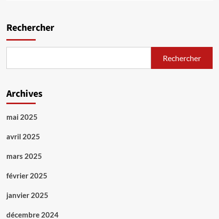
plus
sur
France:
Rechercher
Elections
régionales
et
Rechercher
locales
Archives
mai 2025
avril 2025
mars 2025
février 2025
janvier 2025
décembre 2024